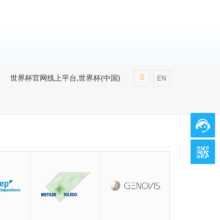
世界杯官网线上平台,世界杯(中国)
EN