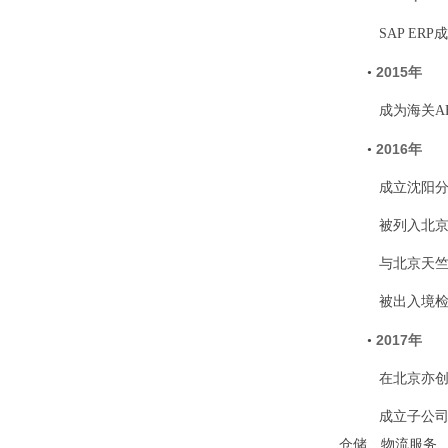
SAP ERP
2015年
•
成为海关A
2016年
•
成立沈阳分
被列入北京
与北京天竺
被出入境检
2017年
•
在北京亦创
成立子公司
仓储、物流服务