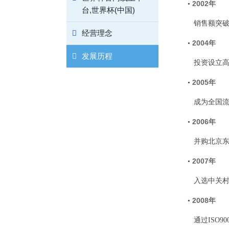
2002年
•
台,世界杯(中国)
销售额突破
经营理念
2004年
•
发展历程
投资设立高
2005年
•
成为全国流
2006年
•
并购北京东
2007年
•
入选中关村
2008年
•
通过ISO9