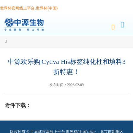
世界杯官网线上平台,世界杯(中国)
中源欢乐购|Cytiva His标签纯化柱和填料3
折特惠！
发布时间：2026-02-09
附件下载：
版权所有 © 世界杯官网线上平台,世界杯(中国)
地址：北京市朝阳区