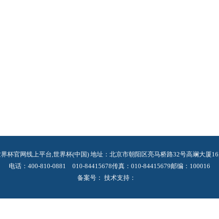
世界杯官网线上平台,世界杯(中国)
地址：北京市朝阳区亮马桥路32号高斓大厦16
电话：400-810-0881 010-84415678
传真：010-84415679
邮编：100016
备案号： 技术支持：