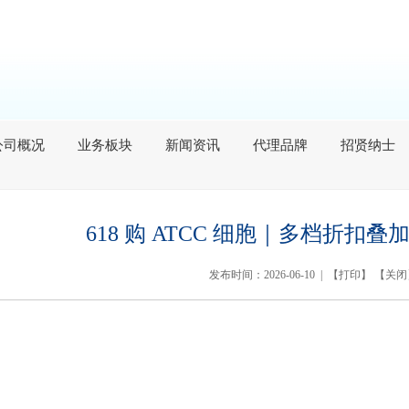
公司概况
业务板块
新闻资讯
代理品牌
招贤纳士
618 购 ATCC 细胞｜多档折扣
发布时间：2026-06-10 | 【
打印
】 【
关闭