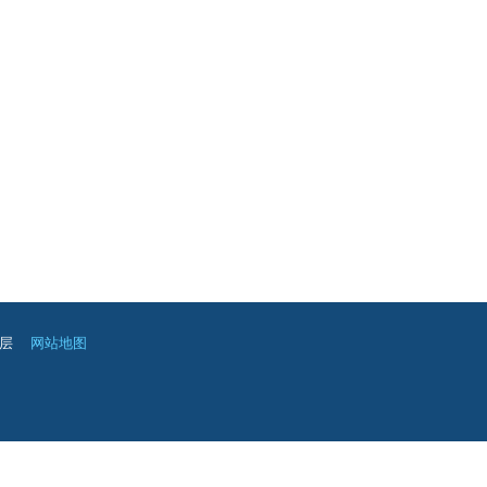
层
网站地图