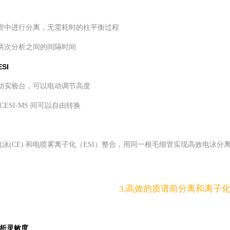
细管中进行分离，无需耗时的柱平衡
过程
少两次分析之间的间隔时间
SI
移动实验台，可以电动调节高度
 和CESI-MS 间可以自由转换
泳(CE) 和电喷雾离子化（ESI）整合，用同一根毛细管实现高效电泳分
3.高效的质谱前分离和离子
析灵敏度