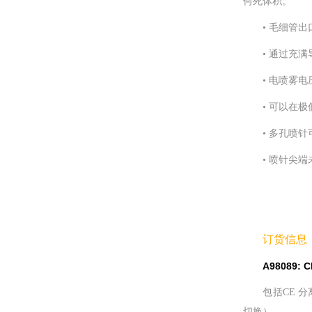
何死体积。
• 毛细管
• 通过充
• 电喷雾
• 可以在
• 多孔喷
• 喷针尖
订货信息
A98089
包括CE 分
切换）。