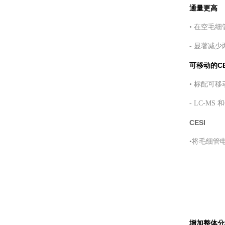
通量更高
• 在空毛
- 显著减
可移动的CE
• 标配可
- LC-MS
CESI
•
将毛细管电
增加整体分