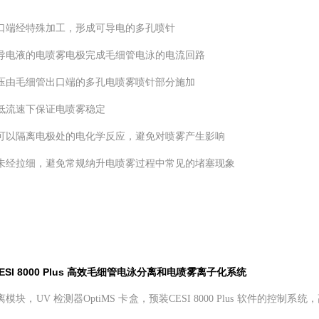
出口端经特殊加工，形成可导电的多孔喷针
满导电液的电喷雾电极完成毛细管电泳的电流回路
电压由毛细管出口端的多孔电喷雾喷针部分施加
极低流速下保证电喷雾稳定
针可以隔离电极处的电化学反应，避免对喷雾产生影响
端未经拉细，避免常规纳升电喷雾过程中常见的堵塞现象
: CESI 8000 Plus 高效毛细管电泳分离和电喷雾离子化系统
离模块，UV 检测器OptiMS 卡盒，预装CESI 8000 Plus 软件的控