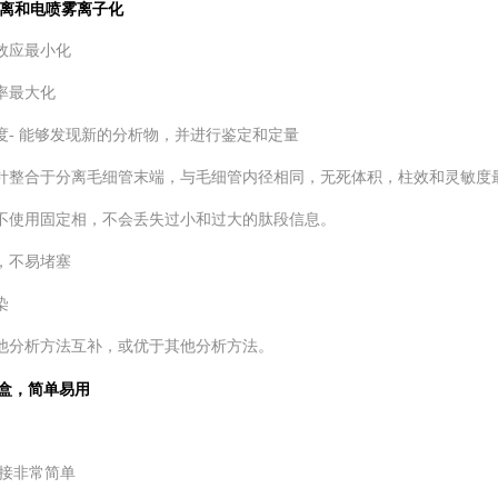
离和电喷雾离子化
制效应最小化
效率最大化
度
- 能够发现新的分析物，并进行鉴定和定量
喷针整合于分离毛细管末端，与毛细管
内径相同，无死体积，柱效和灵敏度
且不使用固定相，不会丢失过小和过大
的肽段信息。
积，不易堵塞
染
其他分析方法互补，或优于其他分析
方法。
 卡盒，简单易用
连接非常简单