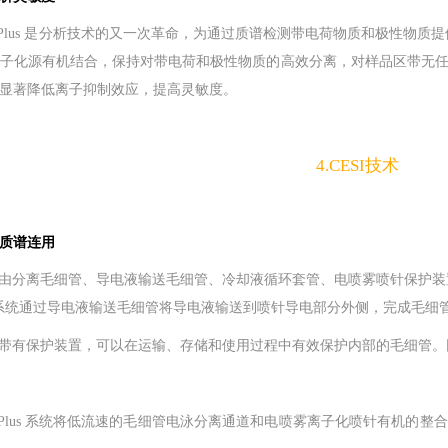
000 Plus 是分析技术的又一次革命，为通过质谱检测带电荷物质和极性物质
子化源有机结合，保持对带电荷和极性物质的高效分离，对样品区带无
显著降低离子抑制效应，提高灵敏度。
4.CESI技术
质谱连用
S 卡盒由分离毛细管、导电液输送毛细管、冷却液循环套管、电喷雾喷针保
系统通过导电液输送毛细管将导电液输送到喷针导电部分外侧，完成毛细
S 卡盒带有保护装置，可以在运输、存储和使用过程中有效保护内部的毛细
8000 Plus 系统将低流速的毛细管电泳分离通道和电喷雾离子化喷针有