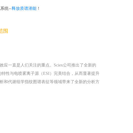
系统--
释放质谱潜能
！
范围
效应一直是人们关注的重点。
Sciex
公司推出了全新的
低流速的特性与电喷雾离子源（ESI）完美结合，从而显著提升
析和代谢组学指纹图谱表征等领域带来了全新的分析方