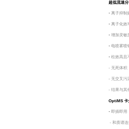
超低流速分
• 离子抑
• 离子化
• 增加灵敏
• 电喷雾
• 柱效高
- 无死体
- 无交叉污
- 结果与
OptiMS
• 即插即用
- 和质谱