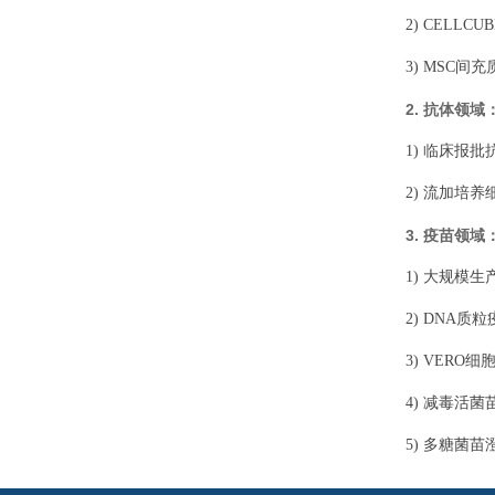
2) CELL
3) MSC
2. 抗体领域
1) 临床报
2) 流加培
3. 疫苗领域
1) 大规模
2) DNA
3) VER
4) 减毒活
5) 多糖菌