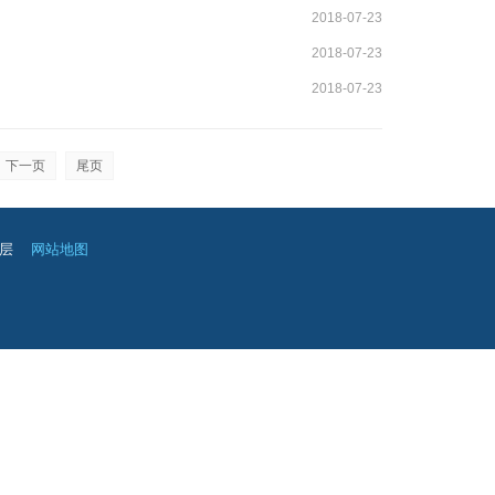
2018-07-23
2018-07-23
2018-07-23
下一页
尾页
层
网站地图