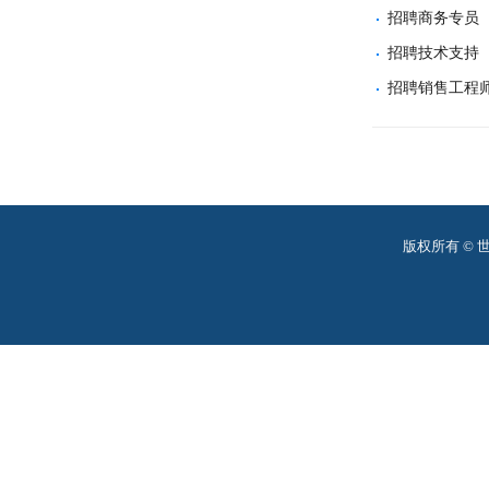
招聘商务专员
招聘技术支持
招聘销售工程
版权所有 © 